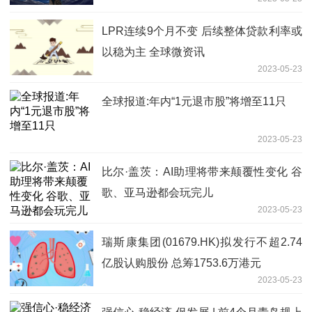
LPR连续9个月不变 后续整体贷款利率或
以稳为主 全球微资讯
2023-05-23
全球报道:年内“1元退市股”将增至11只
2023-05-23
比尔·盖茨：AI助理将带来颠覆性变化 谷
歌、亚马逊都会玩完儿
2023-05-23
瑞斯康集团(01679.HK)拟发行不超2.74
亿股认购股份 总筹1753.6万港元
2023-05-23