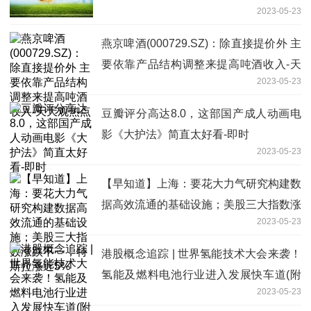
2023-05-23
燕京啤酒(000729.SZ)：除直接提价外 主
要依靠产品结构调整来提高吨酒收入-天
2023-05-23
天观热点
豆瓣评分高达8.0，这部国产成人动画电
影《大护法》简直太好看-即时
2023-05-23
【早知道】上海：要花大力气研究构建数
据高效流通的基础设施；美股三大指数涨
2023-05-23
跌不一，特斯拉涨近5%
港股概念追踪 | 世界氢能技术大会来袭！
氢能及燃料电池行业进入发展快车道(附
2023-05-23
概念股)