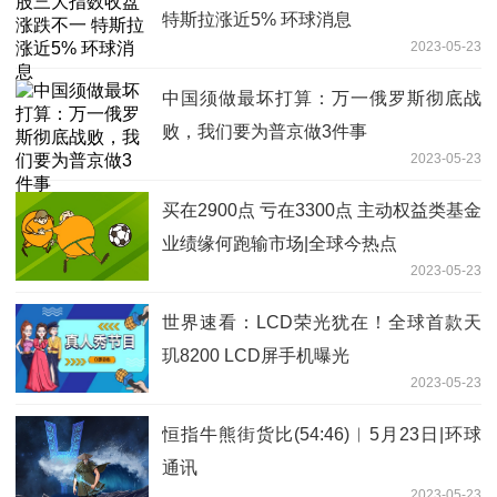
特斯拉涨近5% 环球消息
2023-05-23
中国须做最坏打算：万一俄罗斯彻底战
败，我们要为普京做3件事
2023-05-23
买在2900点 亏在3300点 主动权益类基金
业绩缘何跑输市场|全球今热点
2023-05-23
世界速看：LCD荣光犹在！全球首款天
玑8200 LCD屏手机曝光
2023-05-23
恒指牛熊街货比(54:46)︱5月23日|环球
通讯
2023-05-23