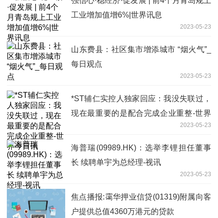
强信心·稳经济·促发展 | 前4个月青岛规上
工业增加值增6%|世界讯息
2023-05-23
山东费县：社区集市增添城市 “烟火气”_
每日观点
2023-05-23
*ST辅仁实控人独家回应：我没失联过，
现在最重要的是配合完成企业重整-世界
2023-05-23
今日讯
海普瑞(09989.HK)：选举李锂担任董事
长 续聘单宇为总经理-视讯
2023-05-23
焦点播报:霭华押业信贷(01319)附属向客
户提供总值4360万港元的贷款