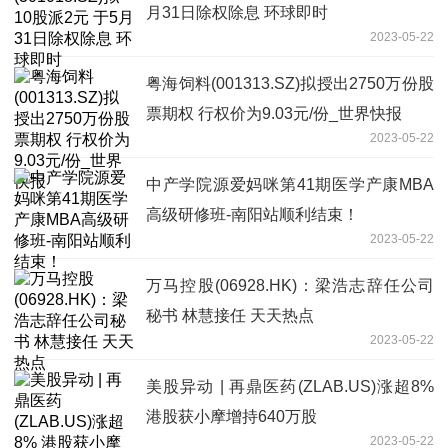
月31日除权除息 环球即时
2023-05-22
粤海饲料(001313.SZ)拟授出2750万份股
票期权 行权价为9.03元/份_世界快报
2023-05-22
中产学院源爱妈咪第41期医学产康MBA
高级研修班-南阳站顺利结束！
2023-05-22
万马控股(06928.HK)：梁浩志辞任公司
秘书 林慧接任 天天热点
2023-05-22
美股异动 | 再鼎医药(ZLAB.US)涨超8%
港股获小摩增持640万股
2023-05-22