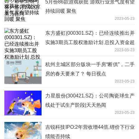
5月份86款游戏获批 游戏行业景气度有望
持续回暖 聚焦
2023-05-23
东方盛虹(000301.SZ)：已经连续推出并
实施3期员工股权激励计划 总投入资金超
2023-05-23
70亿元
杭州主城区部分版块一手房“断供”，二手
房的春天要来了？ 每日视点
2023-05-23
力星股份(300421.SZ)：公司陶瓷球生产
线处于试生产阶段|天天热闻
2023-05-23
吉锐科技IPO:2年营收增44倍,锂价下行业
绩能否持续