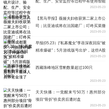
配、生产、安全监控等过程中有使用智能
2023-05-23
化工具
【黑马早报】薇娅夫妇收获第二家上市公
司；比亚迪或将在法国建厂；叮咚买菜撤
2023-05-23
出成都重庆；AI换脸诈骗10分钟骗430
万...
早报(05.23）|“私募魔女”李蓓深夜回应“被
精准爆破”；5月游戏版号出炉，这些A股
2023-05-23
在列；退休人员养老金涨了
西藏珠峰地区雪豹数量超过100只
2023-05-23
天天快播：一觉醒来亏50万！惠州部分
项目“骨折”价卖房后遭封盘
2023-05-23