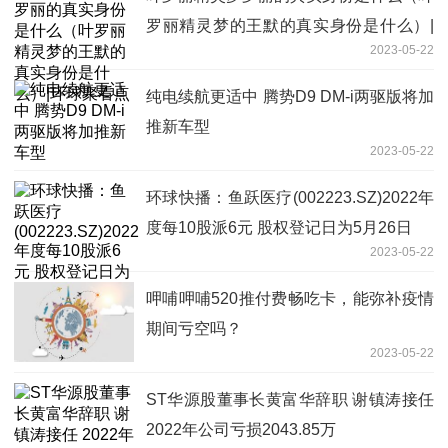
罗丽精灵梦的王默的真实身份是什么）|
2023-05-22
环球聚看点
纯电续航更适中 腾势D9 DM-i两驱版将加
推新车型
2023-05-22
环球快播：鱼跃医疗(002223.SZ)2022年
度每10股派6元 股权登记日为5月26日
2023-05-22
呷哺呷哺520推付费畅吃卡，能弥补疫情
期间亏空吗？
2023-05-22
ST华源股董事长黄富华辞职 谢镇涛接任
2022年公司亏损2043.85万