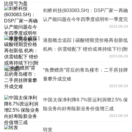
剑桥科技(603083.SH)：DSP厂家一再确
认产能问题在今年四季度或明年一季度完
2023-08-29
全解决
港股概念追踪 | 碳酸锂期货价格再创新低
机构：供需错配下 锂价或将持续下行(附
2023-08-29
概念股)
“免费赠房”背后的青岛楼市：二手房挂牌
量攀升成交难
2023-08-29
中国太保净利降8.7%营运利润增2.5% 保
险业务向好寿险新业务价值增三成
2023-08-29
转发