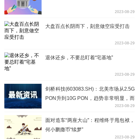
2023-08-29
大盘百点长阴而下，刻意做空应受打击
2023-08-29
退休还乡，不要总盯着“宅基地”
2023-08-29
剑桥科技(603083.SH)：北美市场从2.5G
PON升到10G PON，趋势非常明显，而
2023-08-29
潜在的客户也非常多
面对造车“两座大山”：程维终于甩包袱，
何小鹏撒币“续梦”
2023-08-29