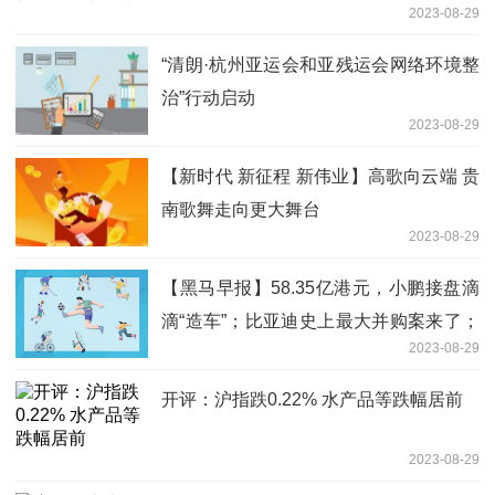
2023-08-29
“清朗·杭州亚运会和亚残运会网络环境整
治”行动启动
2023-08-29
【新时代 新征程 新伟业】高歌向云端 贵
南歌舞走向更大舞台
2023-08-29
【黑马早报】58.35亿港元，小鹏接盘滴
滴“造车”；比亚迪史上最大并购案来了；
2023-08-29
董明珠怒斥员工吃着碗里看着锅里；家乐
福广深门店已全部关闭...
开评：沪指跌0.22% 水产品等跌幅居前
2023-08-29