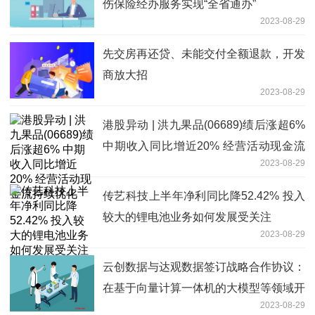
伤保险经办服务实现“全省通办”
2023-08-29
先交房再还贷、未能交付全额退款，开发
商放大招
2023-08-29
港股异动 | 洪九果品(06689)绩后涨超6%
中期收入同比增近20% 经营活动现金流
2023-08-29
持续优化
传艺科技上半年净利同比降52.42% 投入
较大的锂电池业务如何发展受关注
2023-08-29
云创数据与达观数据签订战略合作协议：
在基于向量计算一体机的大模型等领域开
2023-08-29
展战略合作