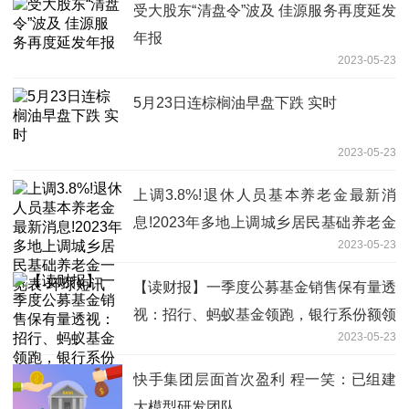
受大股东“清盘令”波及 佳源服务再度延发
年报
2023-05-23
5月23日连棕榈油早盘下跌 实时
2023-05-23
上调3.8%!退休人员基本养老金最新消
息!2023年多地上调城乡居民基础养老金
2023-05-23
一览表-环球短讯
【读财报】一季度公募基金销售保有量透
视：招行、蚂蚁基金领跑，银行系份额领
2023-05-23
先但占比下降|全球今头条
快手集团层面首次盈利 程一笑：已组建
大模型研发团队