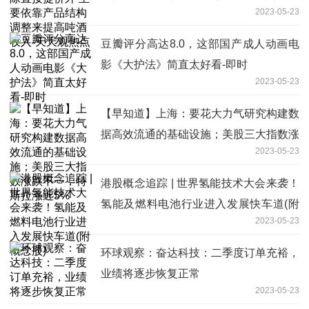
2023-05-23
天观热点
豆瓣评分高达8.0，这部国产成人动画电
影《大护法》简直太好看-即时
2023-05-23
【早知道】上海：要花大力气研究构建数
据高效流通的基础设施；美股三大指数涨
2023-05-23
跌不一，特斯拉涨近5%
港股概念追踪 | 世界氢能技术大会来袭！
氢能及燃料电池行业进入发展快车道(附
2023-05-23
概念股)
环球观察：奋达科技：二季度订单充裕，
业绩将逐步恢复正常
2023-05-23