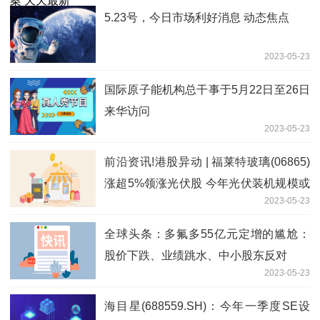
5.23号，今日市场利好消息 动态焦点
2023-05-23
国际原子能机构总干事于5月22日至26日
来华访问
2023-05-23
前沿资讯!港股异动 | 福莱特玻璃(06865)
涨超5%领涨光伏股 今年光伏装机规模或
2023-05-23
超出预期
全球头条：多氟多55亿元定增的尴尬：
股价下跌、业绩跳水、中小股东反对
2023-05-23
海目星(688559.SH)：今年一季度SE设