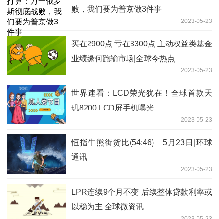
败，我们要为普京做3件事
2023-05-23
买在2900点 亏在3300点 主动权益类基金
业绩缘何跑输市场|全球今热点
2023-05-23
世界速看：LCD荣光犹在！全球首款天
玑8200 LCD屏手机曝光
2023-05-23
恒指牛熊街货比(54:46)︱5月23日|环球
通讯
2023-05-23
LPR连续9个月不变 后续整体贷款利率或
以稳为主 全球微资讯
2023-05-23