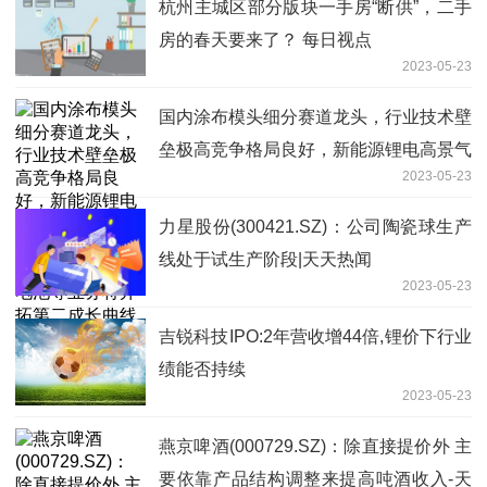
杭州主城区部分版块一手房“断供”，二手
房的春天要来了？ 每日视点
2023-05-23
国内涂布模头细分赛道龙头，行业技术壁
垒极高竞争格局良好，新能源锂电高景气
2023-05-23
驱动业绩持续高增长，燃料电池及钙钛矿
电池等业务将开拓第二成长曲线——5月
力星股份(300421.SZ)：公司陶瓷球生产
23日研报挖矿-每日播报
线处于试生产阶段|天天热闻
2023-05-23
吉锐科技IPO:2年营收增44倍,锂价下行业
绩能否持续
2023-05-23
燕京啤酒(000729.SZ)：除直接提价外 主
要依靠产品结构调整来提高吨酒收入-天