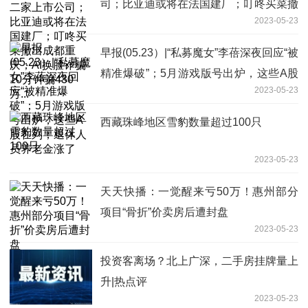
司；比亚迪或将在法国建厂；叮咚买菜撤
2023-05-23
出成都重庆；AI换脸诈骗10分钟骗430
万...
早报(05.23）|“私募魔女”李蓓深夜回应“被
精准爆破”；5月游戏版号出炉，这些A股
2023-05-23
在列；退休人员养老金涨了
西藏珠峰地区雪豹数量超过100只
2023-05-23
天天快播：一觉醒来亏50万！惠州部分
项目“骨折”价卖房后遭封盘
2023-05-23
投资客离场？北上广深，二手房挂牌量上
升|热点评
2023-05-23