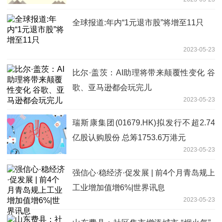
全球报道:年内“1元退市股”将增至11只
2023-05-23
比尔·盖茨：AI助理将带来颠覆性变化 谷
歌、亚马逊都会玩完儿
2023-05-23
瑞斯康集团(01679.HK)拟发行不超2.74
亿股认购股份 总筹1753.6万港元
2023-05-23
强信心·稳经济·促发展 | 前4个月青岛规上
工业增加值增6%|世界讯息
2023-05-23