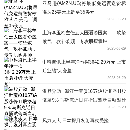
亚马逊(AMZN.US)将最低免运费送货标
准从25美元上调至35美元
2023-08-29
上海李玉棉主任云太医看诊医案——软坚
敛气，攻补兼顾，专攻肌瘤囊肿
2023-08-29
中科海讯上半年净亏损3642.29万元 上市
后业绩“大变脸”
2023-08-29
港股异动 | 浙江世宝(01057)A股涨停 H股
涨超9% 马斯克近日直播试驾新自动驾驶
2023-08-29
系统
风力太大 日本探月发射再次受挫