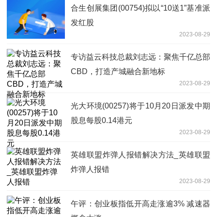
合生创展集团(00754)拟以“10送1”基准派
发红股
2023-08-29
专访益云科技总裁刘志远：聚焦千亿总部
CBD，打造产城融合新地标
2023-08-29
光大环境(00257)将于10月20日派发中期
股息每股0.14港元
2023-08-29
英雄联盟炸弹人报错解决方法_英雄联盟
炸弹人报错
2023-08-29
午评：创业板指低开高走涨逾3% 减速器