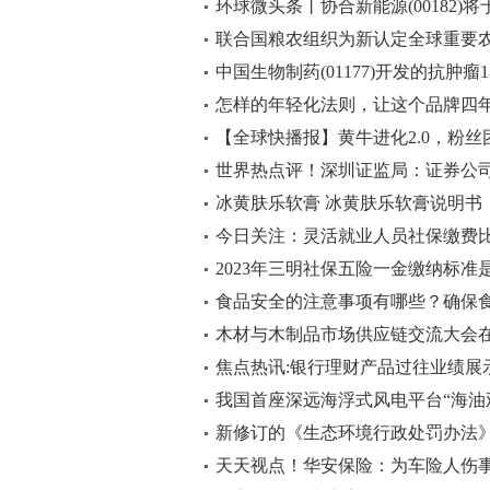
焦
环球微头条丨协合新能源(00182)
0.035港元
联合国粮农组织为新认定全球重要农
资讯
中国生物制药(01177)开发的抗肿瘤1
市申请获受理
怎样的年轻化法则，让这个品牌四年
【全球快播报】黄牛进化2.0，粉丝
月天？
世界热点评！深圳证监局：证券公
报、新三板挂牌推进速度
冰黄肤乐软膏 冰黄肤乐软膏说明书
今日关注：灵活就业人员社保缴费比例
保的比例如下
2023年三明社保五险一金缴纳标准
准一览
食品安全的注意事项有哪些？确保
木材与木制品市场供应链交流大会在
焦点热讯:银行理财产品过往业绩展
我国首座深远海浮式风电平台“海油
新修订的《生态环境行政处罚办法》
限、权限、程序、执法方式等方面
天天视点！华安保险：为车险人伤事