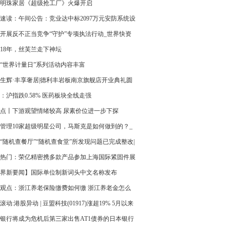
明珠家居《超级抢工厂》火爆开启
速读：午间公告：竞业达中标2097万元安防系统设
成采购项目
开展反不正当竞争“守护”专项执法行动_世界快资
18年，丝芙兰走下神坛
“世界计量日”系列活动内容丰富
生辉·丰享奢居|德利丰岩板南京旗舰店开业典礼圆
行
：沪指跌0.58% 医药板块全线走强
点丨下游观望情绪较高 尿素价位进一步下探
管理10家超级明星公司，马斯克是如何做到的？_
速读
“随机查餐厅”“随机查食堂”所发现问题已完成整改|
热点
热门：荣亿精密携多款产品参加上海国际紧固件展
号为H2-2115
界新要闻】国际单位制新词头中文名称发布
观点：浙江养老保险缴费如何缴 浙江养老金怎么
公式一览表
滚动:港股异动 | 豆盟科技(01917)涨超19% 5月以来
已大涨137%
银行将成为危机后第三家出售AT1债券的日本银行