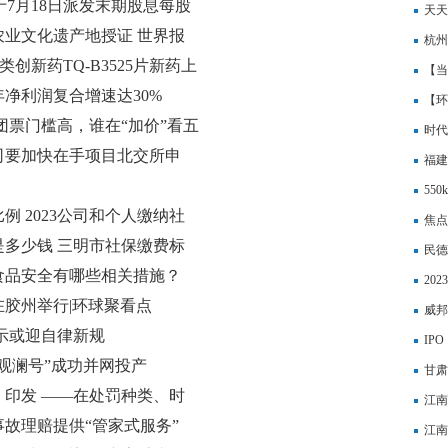
将于7月18日派发末期股息每股
长 
天天
业文化遗产地授证 世界报
杭州
类创新药TQ-B3525片新药上
【当
净利润复合增速达30%
想的
【环
团票门槛高，谁在“加价”看五
时代
司要加快在手项目北交所申
福建
员养
55
 2023公司和个人缴纳社
焦点
是多少钱 三明市社保缴费标
钱一
民德
食品安全有哪些相关措施？
后，
20
胶州举行|环球聚看点
费标
威邦
示或迎自律新规
善，
IP
观澜号”成功并网投产
甘肃
印发 ——在处罚种类、时
甘肃
江南
作出调整
故理赔提供“管家式服务”
客户
江南