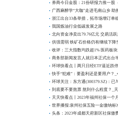
焦
券商今日金股：21份研报力推一股
广西麻醉学“大咖”走进毛南山乡 助
浙江出台33条举措，拓市场增订单
我国炼油行业低碳发展之路
北向资金净卖出79.76亿元 交易活
供强需弱 铁矿石价格仍有继续下降
收评：三大指数均跌超1% 医药板
商务部新闻发言人就日本正式出台
事答记者问 环球聚焦
环球快看点丨两只日经ETF逼近跌
特“惹的祸”？
快手“犯难”：要盈利还是要用户？_
环球关注：东方通(300379.SZ)
开展生态合作
到底要不要熬票 熬到什么程度？_
天天快看点丨2023年福州社保一
五险一金最低缴费标准是多少?）
世界播报:泉州社保五险一金缴纳标准
个人社保缴费标准
头条：2023年成都天府新区社保缴费