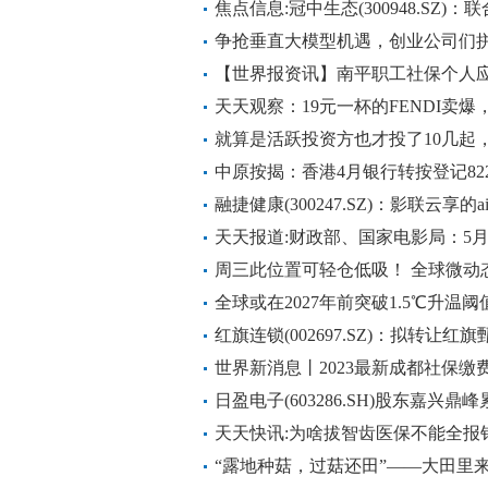
焦点信息:冠中生态(300948.SZ
色生态修复治理项目设计采购施工
争抢垂直大模型机遇，创业公司们
【世界报资讯】南平职工社保个人应
工社保缴费基数标准）
天天观察：19元一杯的FENDI卖
就算是活跃投资方也才投了10几起
最新
中原按揭：香港4月银行转按登记822宗
融捷健康(300247.SZ)：影联云
部分病症诊断中运用
天天报道:财政部、国家电影局：5月
影事业发展专项资金
周三此位置可轻仓低吸！ 全球微动
全球或在2027年前突破1.5℃升温阈
红旗连锁(002697.SZ)：拟转让红
世界新消息丨2023最新成都社保缴
社保一个月要交多少钱，
日盈电子(603286.SH)股东嘉兴鼎
天天快讯:为啥拔智齿医保不能全报
“露地种菇，过菇还田”——大田里来