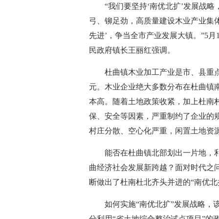
“我们要坚持‘南优北扩’发展战
弓、铆足劲，高质量建设木业产业集体
先进’，争当全市产业发展大镇。”5
民政府镇长王丽红强调。
杜曲镇木业加工产业是市、县重点
元。木业企业绝大多数分布在杜曲镇
本高。随着土地政策收紧，加上杜南
保、安全等因素，严重制约了企业的
村庄分散、空心化严重，闲置土地资
能否在杜曲镇北部划出一片地，
曲经济社会发展新跨越？面对时代之
断做出了杜南杜北齐头并进的“南优北
如何实施“南优北扩”发展战略，该
分利用“省土地综合整治试点项目”的