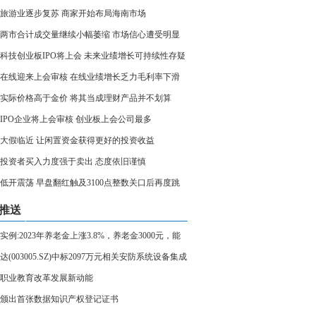
旅游业逐步复苏 商家开始布局海南市场
两市合计成交量继续小幅萎缩 市场信心遭受明显
科技创业板IPO将上会 未来业绩增长可持续性存疑
在线迎来上会审核 在线业绩增长乏力毛利率下滑
实际价格高于金价 将其当成理财产品并不划算
家IPO企业将上会审核 创业板上会公司最多
大假临近 让闲置资金获得更好的投资收益
投资者买入力度强于卖出 态度依旧谨慎
低开震荡 早盘翻红触及3100点整数关口后再度跳
推送
实例:2023年养老金上涨3.8%，养老金3000元，能
少钱？
达(003005.SZ)中标2097万元相关安防系统设备集成
项目
职业教育改革发展新动能
颁出首张数据知识产权登记证书