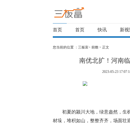
首页
首页
快讯
新视
您当前的位置 ：
三板富>
前瞻
> 正文
南优北扩！河南临
2023-05-23 17:07:1
初夏的颍川大地，绿意盎然，生
材垛，堆积如山，整整齐齐，场面壮