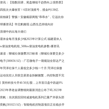
两大业务MAU继续下滑_全球速看
资讯：【指数回调，尾盘继续干趋势向上强势票】
四批次火爆收官！6宗封顶摇号，揽金约138亿
前独家】警惕！安徽截获两瓶“乖乖水”，它远比你
要危险！
球播资讯】华北豹频现 山西生态持续向好
浪潮中的出海大佬们
退休金每月涨多少钱2023年计算公式 福建退休人
老金上调方案2022-2023
0kw柴油发电机组_500kw柴油发电机参数-播资讯
速读：聊城社保缴费2023标准（聊城社保要交多少
个月）
电子(300656.SZ)：广芯微电子一期规划全部达产之
年产值大约在15~20亿
23年菏泽社保个人最低交多少钱一个月 菏泽社保缴
准表
运动实控人关联交易资金拆解频繁，内控制度不完
IPO前8亿分红分掉两年净利润
O丨英特科技今开40.50元/股，上市首日盘中跌超9%
2023年养老金调整细则最新消息公布了吗 2023年
养老金计算方法|环球新消息
奕帆：光伏跟踪回转减速电机系列已量产并获头部
认可_环球微动态
奕帆(301023.SZ)：智能电机控制器项目正在稳步开