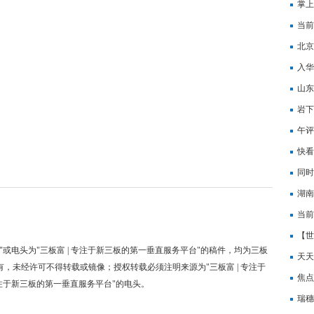
掌上
当前
备集
北京
讯
入华
山东
岩下
满举
午评
快看
同时
当前
湖南
当前
当前
展位
【世
"或电头为"三板富 | 专注于新三板的第一垂直服务平台"的稿件，均为三板
天天
有，未经许可不得转载或镜像；授权转载必须注明来源为"三板富 | 专注于
计算
焦点
专注于新三板的第一垂直服务平台"的电头。
股价
瑞穗