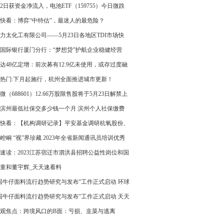
中_动态焦点
2日获资金净流入，电池ETF（159755）今日微跌
24% 焦点观察
快看：博弈“中特估”，最迷人的最危险？
力太化工有限公司——5月23日各地区TDI市场快
环球微头条
国际银行厦门分行：“梦想贷”护航企业稳健经营
达48亿定增：前次募有12.9亿未使用，或存过度融
环球实时
热门:下月起施行，杭州全面推进城市更新！
微（688601）12.66万股限售股将于5月23日解禁上
占总股本0.14%
23滨州最低社保交多少钱一个月 滨州个人社保缴费
一览表
快看：【机构调研记录】平安基金调研杭氧股份、
精电等4只个股（附名单）
崆峒 “视”界珍藏 2023年全省新闻通讯员培训优秀
选登
速读：2023江苏宿迁市泗洪县招聘公益性岗位和国
业人员综合成绩及体检时间公示
童和董宇辉_天天速看料
国牛仔面料流行趋势研究与发布”工作正式启动 环球
报
国牛仔面料流行趋势研究与发布”工作正式启动 天天
观焦点：跨境风口的B面：亏损、韭菜与逃离