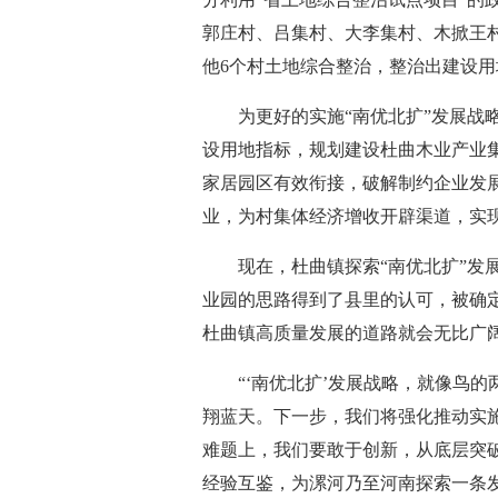
郭庄村、吕集村、大李集村、木掀王
他6个村土地综合整治，整治出建设
为更好的实施“南优北扩”发展战
设用地指标，规划建设杜曲木业产业
家居园区有效衔接，破解制约企业发
业，为村集体经济增收开辟渠道，实现
现在，杜曲镇探索“南优北扩”发
业园的思路得到了县里的认可，被确
杜曲镇高质量发展的道路就会无比广
“‘南优北扩’发展战略，就像鸟
翔蓝天。下一步，我们将强化推动实施
难题上，我们要敢于创新，从底层突
经验互鉴，为漯河乃至河南探索一条发