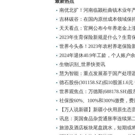
最新热点
南优北扩！河南临颍杜曲镇木业年产
吉林碳谷：在国内原丝成本领域保持
体成本下降_全球热门
天天看点：官网公布今年养老金上涨3
少钱？计算举例说明
2023年生育保险新规是什么？生育
资讯
世界今头条！2023年农村养老保
有哪些？
2024年退休40.9年工龄，个人账户
少元-世界快消息
生物识别_世界快资讯
慧为智能：重点发展基于国产处理
产品以及云终端产品
德石股份(301158.SZ)拟10股派1.
线
世界观焦点：万德斯(688178.SH
持26.74万股 实施期过半
社保按60%、100%和300%缴费
来计算一下
【万人说新疆】新疆小伙用原生态
讯息：英国食品杂货通胀率连续第二
高位
旅游及酒店板块尾盘跳水，短期或将