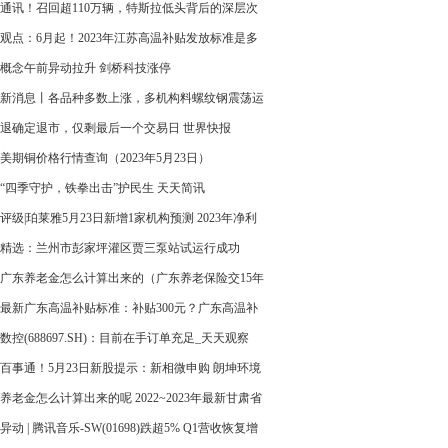
球精选
通讯！召回超110万辆，特斯拉低头背后的深层次
观点：6月起！2023年江苏高温补贴发放标准是多
补贴几个月？
O概念午前异动拉升 剑桥科技涨停
新消息丨各品种多数上涨，多机构料螺纹钢震荡运
退确定退市，仅剩最后一个交易日 世界快报
美期铜价格行情查询（2023年5月23日）
“四季守护，铁拳出击”护民生 天天简讯
评级|珀莱雅5月23日新增1家机构预测 2023年净利
高为11.07亿
精选：兰州市彭家坪灌区贾三泵站试运行成功
23广东养老金怎么计算出来的（广东养老保险交15年
月拿多少）|全球观点
23最新广东高温补贴标准：补贴300元？广东高温补
体是哪几个月？
数控(688697.SH)：目前在手订单充足_天天观察
百事通！5月23日新股提示：新相微申购 朗坤环境
市 普莱得公布中签号
养老金怎么计算出来的呢 2022~2023年最新甘肃省
金计算公式表|世界焦点
异动 | 腾讯音乐-SW(01698)跌超5% Q1营收恢复增