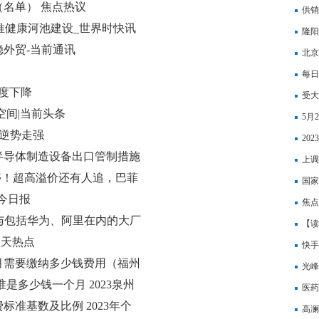
（名单） 焦点热议
供销
推健康河池建设_世界时快讯
隆阳
稳外贸-当前通讯
北京
什么
每日
跃度下降
受大
空间|当前头条
5月
块逆势走强
20
半导体制造设备出口管制措施
上调
停！超高溢价还有人追，巴菲
调城
国家
今日报
年）
焦点
：已与包括华为、阿里在内的大厂
范围
【读
天天热点
蚁基
快手
个月需要缴纳多少钱费用（福州
队
光峰
是多少钱一个月 2023泉州
到一
医药
标准基数及比例 2023年个
高澜