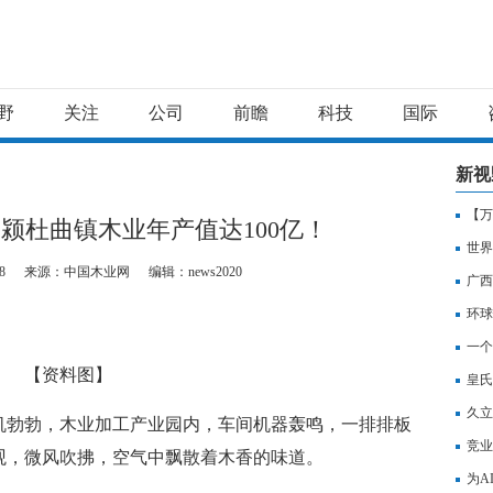
野
关注
公司
前瞻
科技
国际
新视
【万
颍杜曲镇木业年产值达100亿！
日热
世界
8
来源：中国木业网
编辑：news2020
交所
广西
界时
环球
追，
一个
【资料图】
皇氏
界
久立
机勃勃，木业加工产业园内，车间机器轰鸣，一排排板
天天
竞业
观，微风吹拂，空气中飘散着木香的味道。
为A