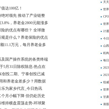
全球
天天
值达100亿！
原因
世界
绝对领先 推动了产业链整
少？
CP
.8%，养老金2800元能涨多
世界
保险的优点有哪些？ 全球微
行
计通
险新规是什么？养老保险的优点
今日
余额11.1万元，每月养老金多
山西
机构
器及国产操作系统的各类终端
润最
每日
6元 于5月31日除权除息-热点在
20
)股东创投二期、宁泰创投已减
后每
20
，费用和养老金差多少？用数据
贴具
纽威
音乐为家乡代言_今日热讯
世界
个月小幅下降 但仍处历史
等上
甘肃
维持横盘震荡走势-环球聚
养老
港股