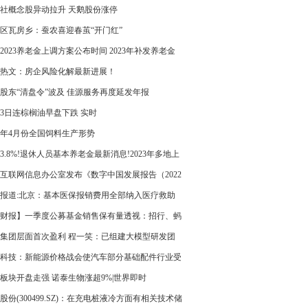
社概念股异动拉升 天鹅股份涨停
区瓦房乡：蚕农喜迎春茧“开门红”
2023养老金上调方案公布时间 2023年补发养老金
时候？|今日讯
热文：房企风险化解最新进展！
股东“清盘令”波及 佳源服务再度延发年报
23日连棕榈油早盘下跌 实时
23年4月份全国饲料生产形势
3.8%!退休人员基本养老金最新消息!2023年多地上
乡居民基础养老金一览表-环球短讯
互联网信息办公室发布《数字中国发展报告（2022
》
报道:北京：基本医保报销费用全部纳入医疗救助
财报】一季度公募基金销售保有量透视：招行、蚂
金领跑，银行系份额领先但占比下降|全球今头条
集团层面首次盈利 程一笑：已组建大模型研发团
科技：新能源价格战会使汽车部分基础配件行业受
定影响
板块开盘走强 诺泰生物涨超9%|世界即时
股份(300499.SZ)：在充电桩液冷方面有相关技术储