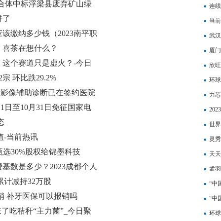
)：联合体中标浮梁县废弃矿山绿
发之
连续
总承包
拼了
0.
当前
该缴纳多少钱（2023南平职
武汉
爆，喜茶在想什么？
报-
厦门
，这个赛道只是虚火？-今日
欣旺
 环比跌29.2%
资-
环球
享的ai影像辅助诊断已在签约医院
力芯
1日至10月31日免征国家电
市，
20
态
标准
世界
值-当前热讯
普源
灵秀
旗甄选30%股权给锦墨科技
作品
天天
费基数是多少？2023成都个人
有企
孟羽
峰累计减持32万股
“中
销 补牙医保可以报销吗
今日
“中
了吃秸秆“主力菌”_今日聚
快讯
环球