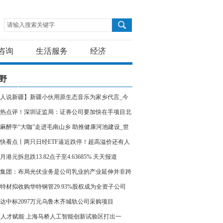
请输入搜索关键字
咨询
生活服务
经济
野
人说新疆】新疆小伙用原生态音乐为家乡代言_今
讯
热点评！深圳证监局：证券公司要加快在手项目北
申报、新三板挂牌推进速度
麻醉学“大咖”走进毛南山乡 助推健康河池建设_世
快讯
快看点丨两只日经ETF逼近跌停！超高溢价还有人
巴菲特“惹的祸”？
月港元拆息跌13.82点子至4.63685% 天天报道
集团：布局光伏业务是公司乳业的产业延伸并非跨
特材拟收购华特钢管29.93%股权成为全资子公司
聚看点
达中标2097万元乌鲁木齐城轨公司采购项目
I人才赋能 上海马桥人工智能创新试验区打出一