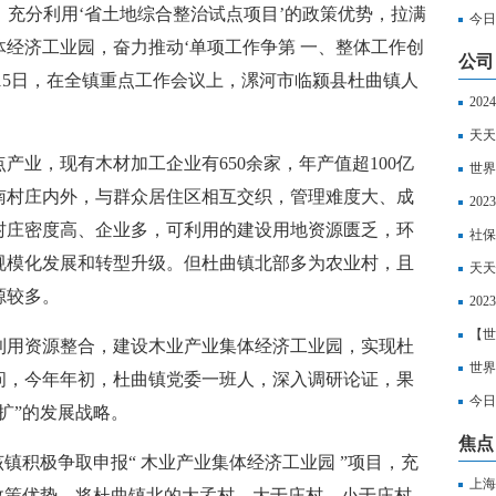
略，充分利用‘省土地综合整治试点项目’的政策优势，拉满
套“
今日
经济工业园，奋力推动‘单项工作争第 一、整体工作创
公司
月15日，在全镇重点工作会议上，漯河市临颍县杜曲镇人
20
养老
天天
产业，现有木材加工企业有650余家，年产值超100亿
元能
世界
南村庄内外，与群众居住区相互交织，管理难度大、成
险的
20
村庄密度高、企业多，可利用的建设用地资源匮乏，环
全球
社保
规模化发展和转型升级。但杜曲镇北部多为农业村，且
少？
天天
源较多。
销吗
20
保缴
【世
利用资源整合，建设木业产业集体经济工业园，实现杜
（2
世界
问，今年年初，杜曲镇党委一班人，深入调研论证，果
成都
今日
扩”的发展战略。
人缴
焦点
镇积极争取申报“ 木业产业集体经济工业园 ”项目，充
上海
政策优势，将杜曲镇北的大孟村、大于庄村、小于庄村、