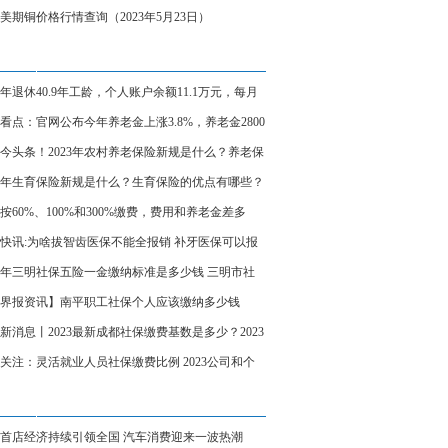
组合拳”_世界新动态
美期铜价格行情查询（2023年5月23日）
24年退休40.9年工龄，个人账户余额11.1万元，每月
金多少元-世界快消息
看点：官网公布今年养老金上涨3.8%，养老金2800
涨多少钱？计算举例说明
今头条！2023年农村养老保险新规是什么？养老保
优点有哪些？
23年生育保险新规是什么？生育保险的优点有哪些？
微资讯
按60%、100%和300%缴费，费用和养老金差多
用数据来计算一下
快讯:为啥拔智齿医保不能全报销 补牙医保可以报
23年三明社保五险一金缴纳标准是多少钱 三明市社
费标准一览
界报资讯】南平职工社保个人应该缴纳多少钱
023南平职工社保缴费基数标准）
新消息丨2023最新成都社保缴费基数是多少？2023
个人社保一个月要交多少钱，
关注：灵活就业人员社保缴费比例 2023公司和个
纳社保的比例如下
首店经济持续引领全国 汽车消费迎来一波热潮